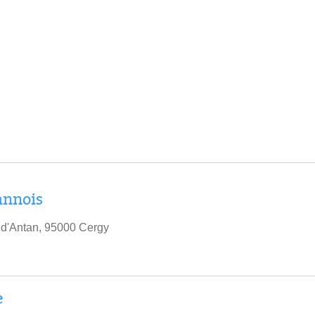
annois
 d'Antan, 95000 Cergy
e