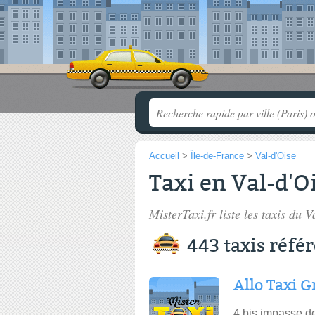
Accueil
>
Île-de-France
>
Val-d'Oise
Taxi en Val-d'Oi
MisterTaxi.fr liste les
taxis du V
443 taxis réfé
Allo Taxi G
4 bis impasse d