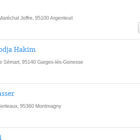
aréchal Joffre, 95100 Argenteuil
dja Hakim
re Sémart, 95140 Garges-lès-Gonesse
sser
Berteaux, 95360 Montmagny
i