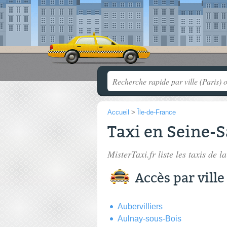
Accueil
>
Île-de-France
Taxi en Seine-
MisterTaxi.fr liste les
taxis de l
Accès par ville
Aubervilliers
Aulnay-sous-Bois