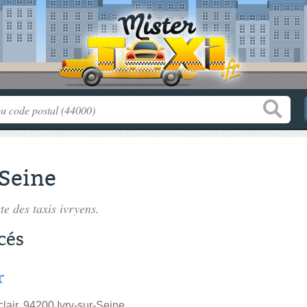
-Seine
ste des
taxis ivryens
.
cés
r
lair, 94200 Ivry-sur-Seine