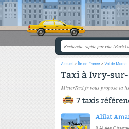
Accueil
>
Île-de-France
>
Val-de-Marne
Taxi à Ivry-sur
MisterTaxi.fr vous propose la li
7 taxis référen
Alilat Ama
8 Allées Chantec