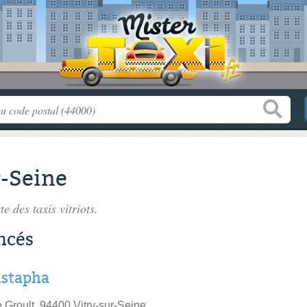
r-Seine
ste des
taxis vitriots
.
encés
stapha
 Groult, 94400 Vitry-sur-Seine