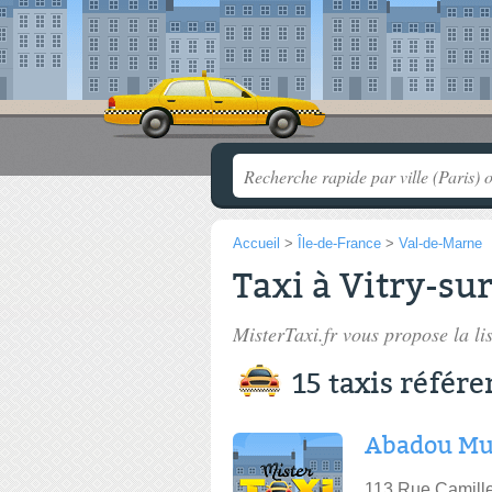
Accueil
>
Île-de-France
>
Val-de-Marne
Taxi à Vitry-su
MisterTaxi.fr vous propose la li
15 taxis référ
Abadou Mu
113 Rue Camille