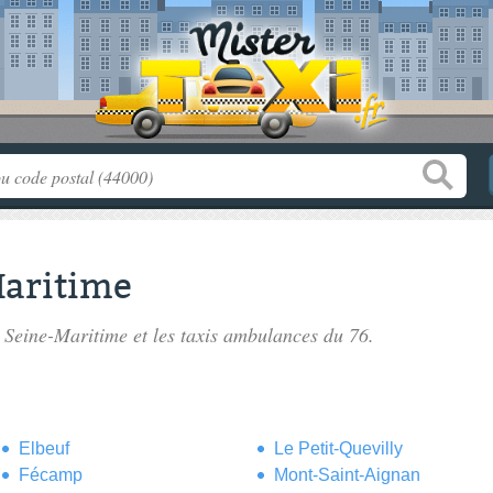
Maritime
a Seine-Maritime
et les taxis ambulances du 76.
Elbeuf
Le Petit-Quevilly
Fécamp
Mont-Saint-Aignan