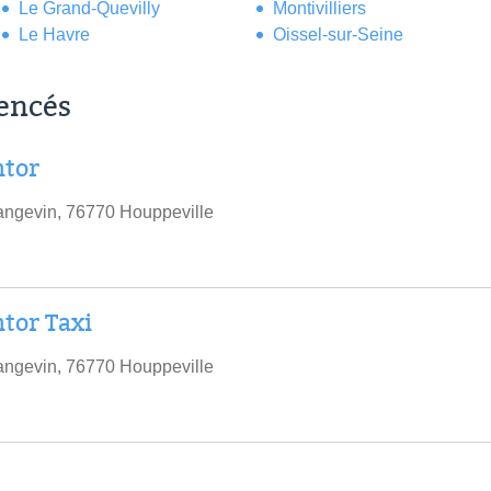
Le Grand-Quevilly
Montivilliers
Le Havre
Oissel-sur-Seine
rencés
mtor
angevin, 76770 Houppeville
tor Taxi
angevin, 76770 Houppeville