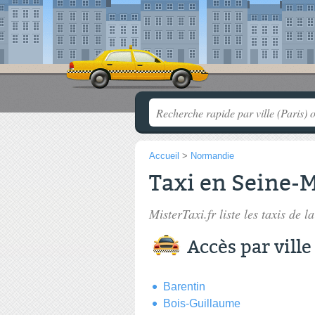
Accueil
>
Normandie
Taxi en Seine-
MisterTaxi.fr liste les
taxis de l
Accès par ville
Barentin
Bois-Guillaume