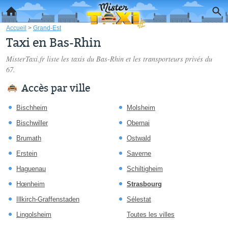
Accueil
>
Grand-Est
Taxi en Bas-Rhin
MisterTaxi.fr liste les
taxis du Bas-Rhin
et les transporteurs privés du
67.
Accès par ville
Bischheim
Molsheim
Bischwiller
Obernai
Brumath
Ostwald
Erstein
Saverne
Haguenau
Schiltigheim
Hœnheim
Strasbourg
Illkirch-Graffenstaden
Sélestat
Lingolsheim
Toutes les villes