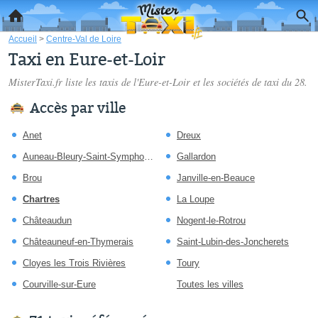
Accueil
>
Centre-Val de Loire
Taxi en Eure-et-Loir
MisterTaxi.fr liste les
taxis de l'Eure-et-Loir
et les sociétés de taxi du 28.
Accès par ville
Anet
Dreux
Auneau-Bleury-Saint-Symphorien
Gallardon
Brou
Janville-en-Beauce
Chartres
La Loupe
Châteaudun
Nogent-le-Rotrou
Châteauneuf-en-Thymerais
Saint-Lubin-des-Joncherets
Cloyes les Trois Rivières
Toury
Courville-sur-Eure
Toutes les villes