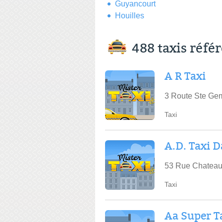
Guyancourt
Houilles
488 taxis réfé
A R Taxi
3 Route Ste Ge
Taxi
A.D. Taxi 
53 Rue Chateau
Taxi
Aa Super T