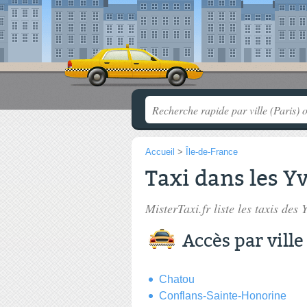
Accueil
>
Île-de-France
Taxi dans les Y
MisterTaxi.fr liste les
taxis des 
Accès par ville
Chatou
Conflans-Sainte-Honorine