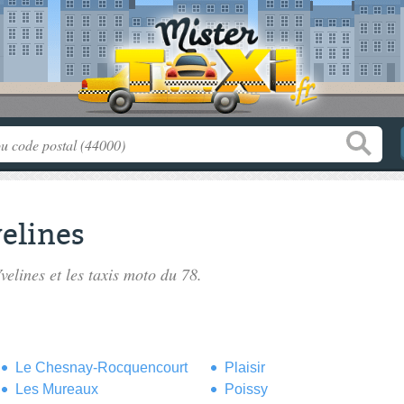
velines
Yvelines
et les taxis moto du 78.
Le Chesnay-Rocquencourt
Plaisir
Les Mureaux
Poissy