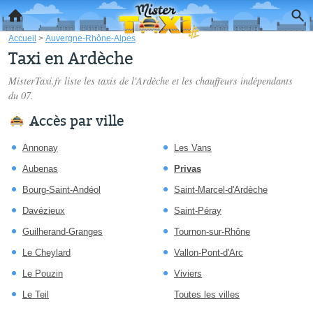
Accueil
>
Auvergne-Rhône-Alpes
Taxi en Ardèche
MisterTaxi.fr liste les
taxis de l'Ardèche
et les chauffeurs indépendants
du 07.
Accès par ville
Annonay
Les Vans
Aubenas
Privas
Bourg-Saint-Andéol
Saint-Marcel-d'Ardèche
Davézieux
Saint-Péray
Guilherand-Granges
Tournon-sur-Rhône
Le Cheylard
Vallon-Pont-d'Arc
Le Pouzin
Viviers
Le Teil
Toutes les villes