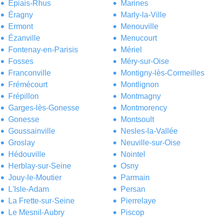
Épiais-Rhus
Marines
Éragny
Marly-la-Ville
Ermont
Menouville
Ézanville
Menucourt
Fontenay-en-Parisis
Mériel
Fosses
Méry-sur-Oise
Franconville
Montigny-lès-Cormeilles
Frémécourt
Montlignon
Frépillon
Montmagny
Garges-lès-Gonesse
Montmorency
Gonesse
Montsoult
Goussainville
Nesles-la-Vallée
Groslay
Neuville-sur-Oise
Hédouville
Nointel
Herblay-sur-Seine
Osny
Jouy-le-Moutier
Parmain
L'Isle-Adam
Persan
La Frette-sur-Seine
Pierrelaye
Le Mesnil-Aubry
Piscop