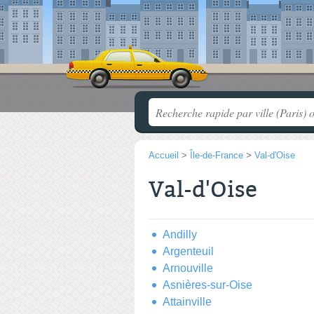
Accueil
>
Île-de-France
>
Val-d'Oise
Val-d'Oise
Andilly
Argenteuil
Arnouville
Asnières-sur-Oise
Attainville