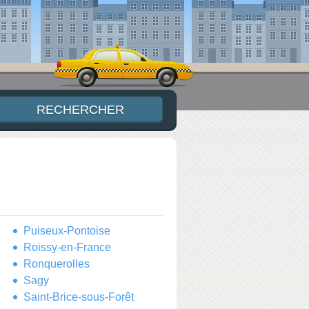
Puiseux-Pontoise
Roissy-en-France
Ronquerolles
Sagy
Saint-Brice-sous-Forêt