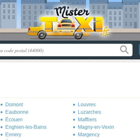
Domont
Louvres
Eaubonne
Luzarches
Écouen
Maffliers
Enghien-les-Bains
Magny-en-Vexin
Ennery
Margency