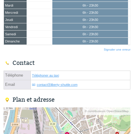
Mardi
6h - 23h30
Mercredi
6h - 23h30
Jeudi
6h - 23h30
Vendredi
6h - 23h30
Samedi
6h - 23h30
Dimanche
6h - 23h30
Signaler une erreur
Contact
Téléphone
Téléphoner au taxi
Email
contactⓐliberty-shuttle.com
Plan et adresse
© contributeurs OpenStreetMap