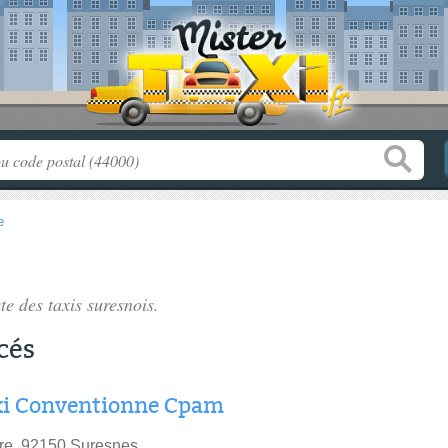
e
ste des
taxis suresnois
.
cés
xi Conventionne Cpam
re, 92150 Suresnes