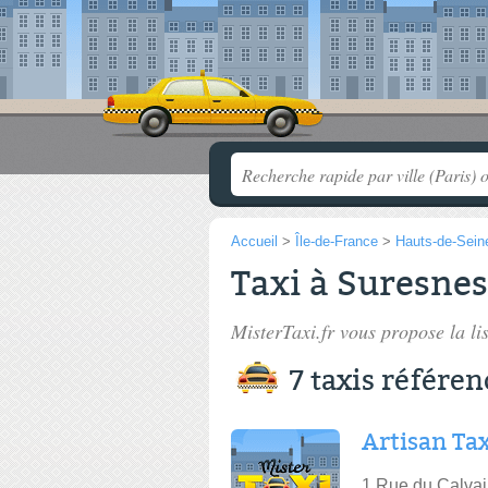
Accueil
>
Île-de-France
>
Hauts-de-Sein
Taxi à Suresnes
MisterTaxi.fr vous propose la li
7 taxis référen
Artisan Ta
1 Rue du Calvai