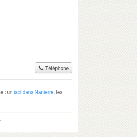
Téléphone
me : un
taxi dans Nanterre
, les
.