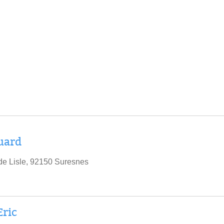
uard
e Lisle, 92150 Suresnes
Eric