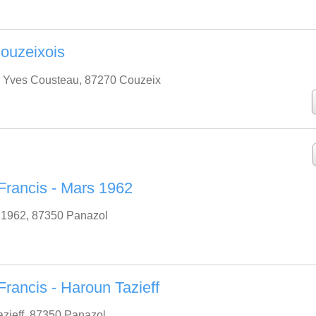
Couzeixois
 Yves Cousteau, 87270 Couzeix
rancis - Mars 1962
 1962, 87350 Panazol
ancis - Haroun Tazieff
zieff, 87350 Panazol