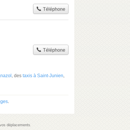
Téléphone
Téléphone
anazol
, des
taxis à Saint-Junien
,
oges
.
s vos déplacements.