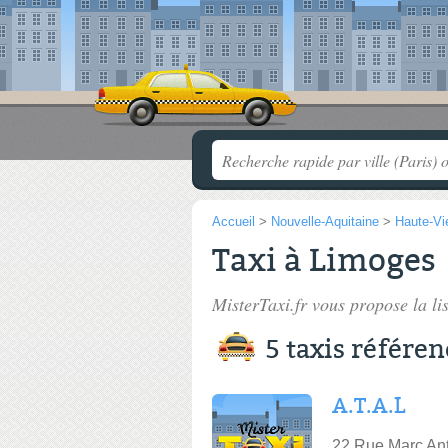
Accueil
>
Nouvelle-Aquitaine
>
Haute-Vi
Taxi à Limoges
MisterTaxi.fr vous propose la li
5 taxis référen
A.T.A.L
22 Rue Marc An