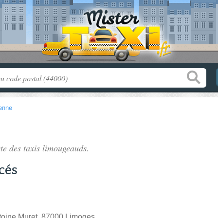
enne
ste des
taxis limougeauds
.
cés
toine Muret, 87000 Limoges