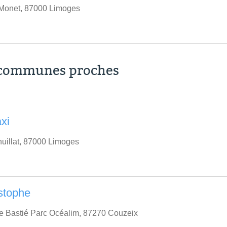
Monet, 87000 Limoges
s communes proches
axi
huillat, 87000 Limoges
stophe
e Bastié Parc Océalim, 87270 Couzeix