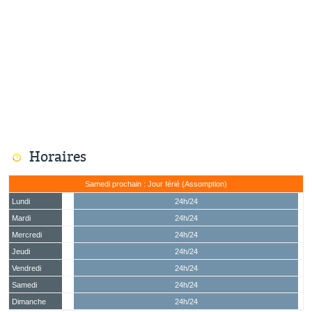
Horaires
Samedi prochain : Jour férié (Assomption)
Lundi
24h/24
Mardi
24h/24
Mercredi
24h/24
Jeudi
24h/24
Vendredi
24h/24
Samedi
24h/24
Dimanche
24h/24