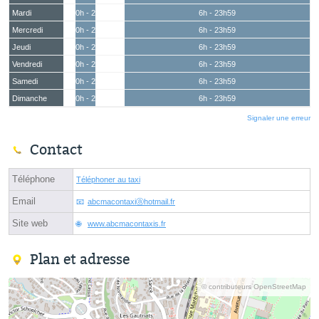
Mardi
0h - 2h
6h - 23h59
Mercredi
0h - 2h
6h - 23h59
Jeudi
0h - 2h
6h - 23h59
Vendredi
0h - 2h
6h - 23h59
Samedi
0h - 2h
6h - 23h59
Dimanche
0h - 2h
6h - 23h59
Signaler une erreur
Contact
Téléphone
Téléphoner au taxi
Email
abcmacontaxiⓐhotmail.fr
Site web
www.abcmacontaxis.fr
Plan et adresse
© contributeurs OpenStreetMap