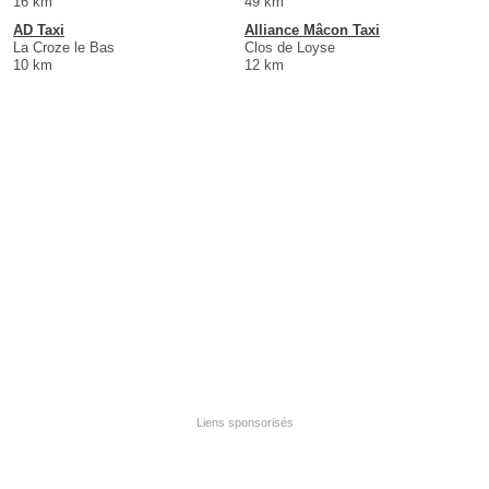
16 km
49 km
AD Taxi
Alliance Mâcon Taxi
La Croze le Bas
Clos de Loyse
10 km
12 km