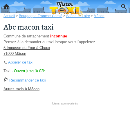
Accueil
>
Bourgogne-Franche-Comté
>
Saône-et-Loire
>
Mâcon
Abc macon taxi
Commune de rattachement
inconnue
Pensez à la demander au taxi lorsque vous l'appelerez
5 Impasse du Four à Chaux
71000 Mâcon
📞
Appeler ce taxi
Taxi
-
Ouvert jusqu'à 02h
Recommander ce taxi
Autres taxis à Mâcon