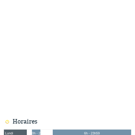
Horaires
Lundi
0h - 2h
6h - 23h59