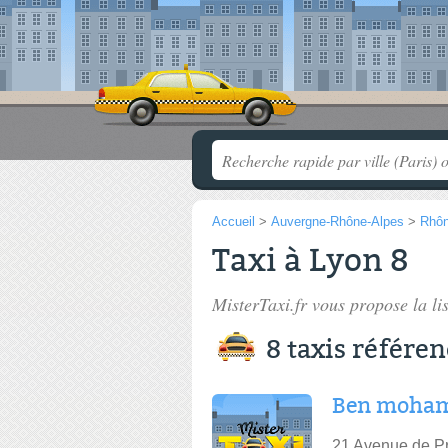
Accueil
>
Auvergne-Rhône-Alpes
>
Rhô
Taxi à Lyon 8
MisterTaxi.fr vous propose la li
8 taxis référe
Ben moham
21 Avenue de P