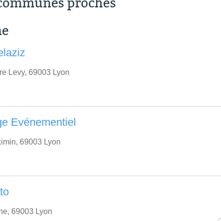
s communes proches
me
elaziz
re Levy, 69003 Lyon
ge Evénementiel
imin, 69003 Lyon
to
ne, 69003 Lyon