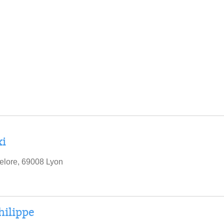
xi
elore, 69008 Lyon
hilippe