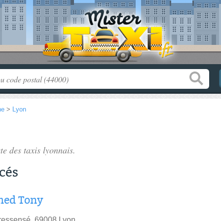
ne
>
Lyon
ste des
taxis lyonnais
.
ncés
ed Tony
ressensé, 69008 Lyon