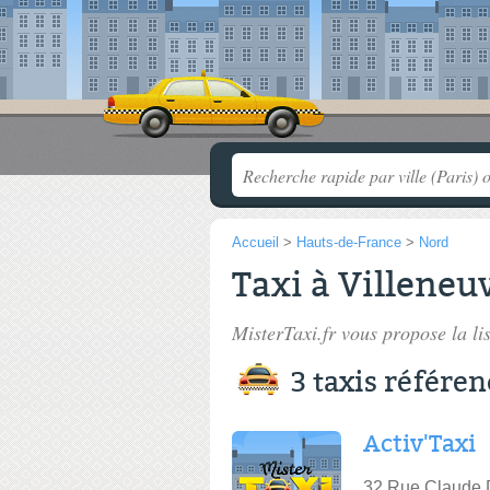
Accueil
>
Hauts-de-France
>
Nord
Taxi à Villeneu
MisterTaxi.fr vous propose la li
3 taxis référen
Activ'Taxi
32 Rue Claude 