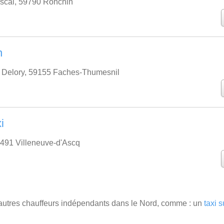
scal, 59790 Ronchin
n
 Delory, 59155 Faches-Thumesnil
i
59491 Villeneuve-d'Ascq
'autres chauffeurs indépendants dans le Nord, comme : un
taxi 