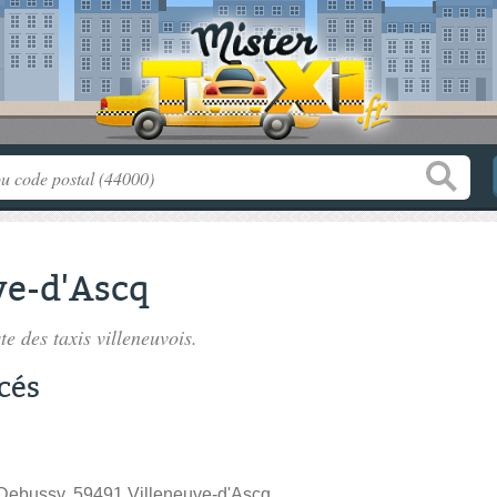
ve-d'Ascq
ste des
taxis villeneuvois
.
cés
Debussy, 59491 Villeneuve-d'Ascq