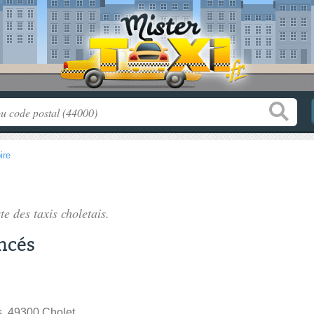
ire
ste des
taxis choletais
.
encés
s, 49300 Cholet