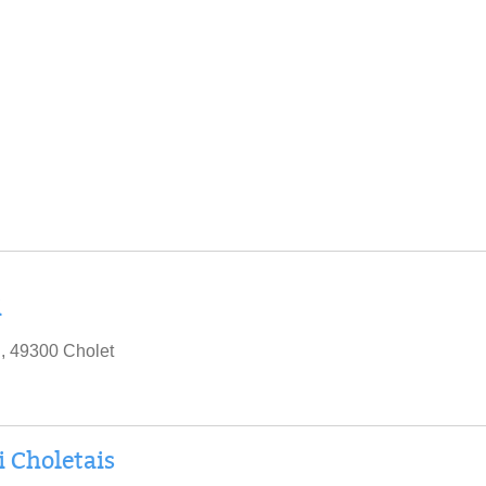
i
, 49300 Cholet
i Choletais