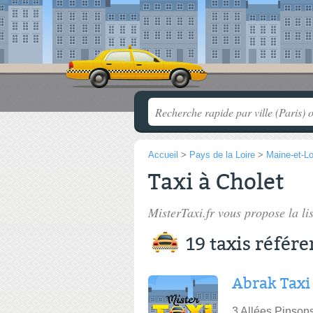
Accueil
>
Pays de la Loire
>
Maine-et-Lo
Taxi à Cholet
MisterTaxi.fr vous propose la li
19 taxis référ
Abrak Taxi
3 Allées Pinson