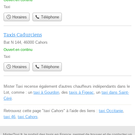
Taxi
Horaires
Téléphone
Taxis Cadurciens
Bat N 144, 46000 Cahors
Ouvert en continu
Taxi
Horaires
Téléphone
Mister Taxi recense également d'autres chauffeurs indépendants dans le
Lot, comme : un
taxi à Gourdon
, des
taxis à Figeac
, un
taxi dans Saint-
Céré
.
Retrouvez cette page "
taxi Cahors
" à l'aide des liens :
taxi Occitanie
,
taxi 46
,
taxi Cahors
.
MisterTaxi.fr, le portail des taxis en France, permet de trouver et de contacter un