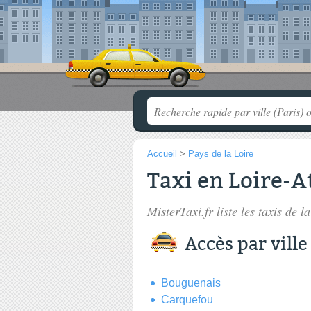
Accueil
>
Pays de la Loire
Taxi en Loire-A
MisterTaxi.fr liste les
taxis de l
Accès par ville
Bouguenais
Carquefou