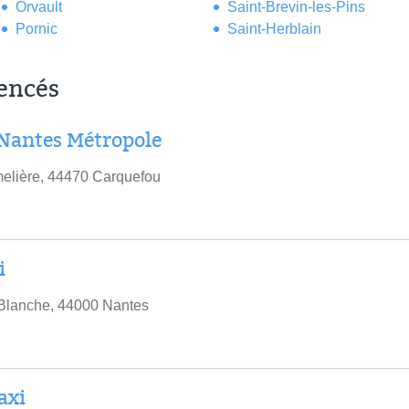
Orvault
Saint-Brevin-les-Pins
Pornic
Saint-Herblain
rencés
Nantes Métropole
melière, 44470 Carquefou
i
Blanche, 44000 Nantes
axi