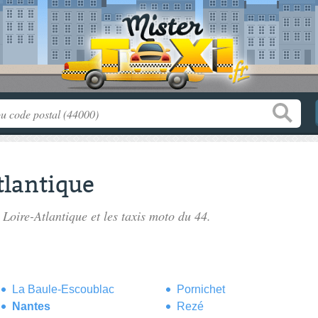
tlantique
a Loire-Atlantique
et les taxis moto du 44.
La Baule-Escoublac
Pornichet
Nantes
Rezé