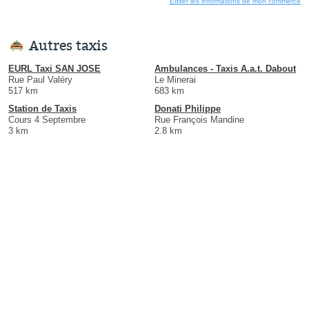
Éditer les informations de mon commerce
Autres taxis
EURL Taxi SAN JOSE
Ambulances - Taxis A.a.t. Dabout
Rue Paul Valéry
Le Minerai
517 km
683 km
Station de Taxis
Donati Philippe
Cours 4 Septembre
Rue François Mandine
3 km
2.8 km