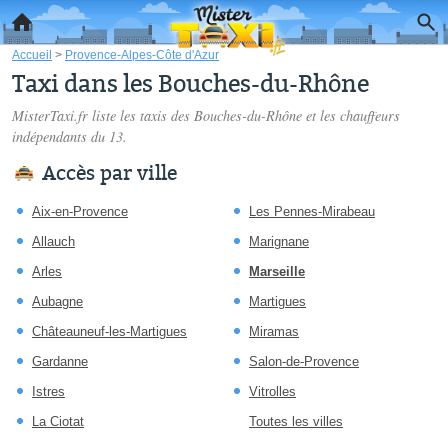
Accueil
>
Provence-Alpes-Côte d'Azur
Taxi dans les Bouches-du-Rhône
MisterTaxi.fr liste les
taxis des Bouches-du-Rhône
et les chauffeurs
indépendants du 13.
Accès par ville
Aix-en-Provence
Les Pennes-Mirabeau
Allauch
Marignane
Arles
Marseille
Aubagne
Martigues
Châteauneuf-les-Martigues
Miramas
Gardanne
Salon-de-Provence
Istres
Vitrolles
La Ciotat
Toutes les villes