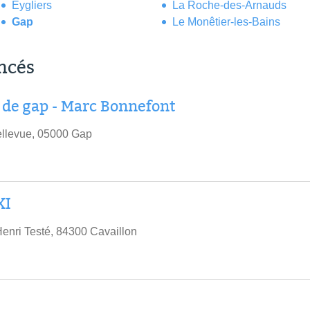
Eygliers
La Roche-des-Arnauds
Gap
Le Monêtier-les-Bains
encés
i de gap - Marc Bonnefont
ellevue, 05000 Gap
XI
enri Testé, 84300 Cavaillon