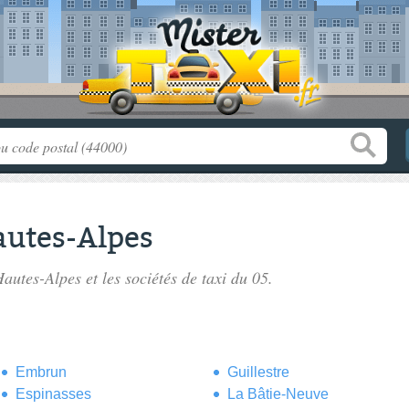
autes-Alpes
Hautes-Alpes
et les sociétés de taxi du 05.
Embrun
Guillestre
Espinasses
La Bâtie-Neuve