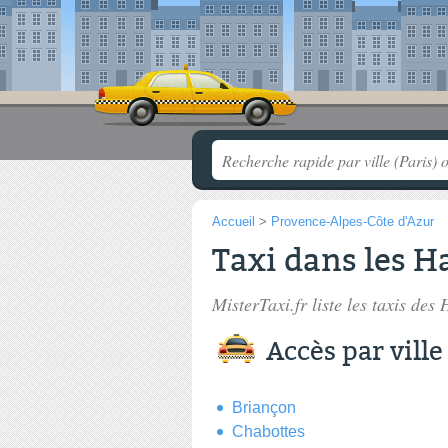
Accueil
>
Provence-Alpes-Côte d'Azur
Taxi dans les H
MisterTaxi.fr liste les
taxis des 
Accès par ville
Briançon
Chabottes