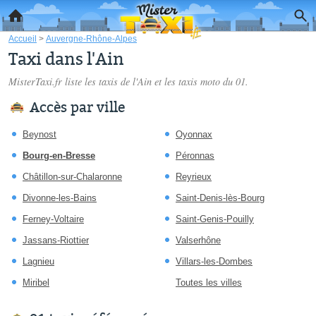
Accueil
>
Auvergne-Rhône-Alpes
Taxi dans l'Ain
MisterTaxi.fr liste les
taxis de l'Ain
et les taxis moto du 01.
Accès par ville
Beynost
Oyonnax
Bourg-en-Bresse
Péronnas
Châtillon-sur-Chalaronne
Reyrieux
Divonne-les-Bains
Saint-Denis-lès-Bourg
Ferney-Voltaire
Saint-Genis-Pouilly
Jassans-Riottier
Valserhône
Lagnieu
Villars-les-Dombes
Miribel
Toutes les villes