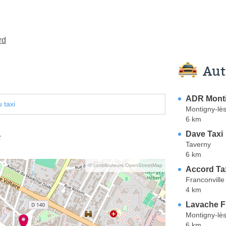
rd
Aut
ADR Monti
 taxi
Montigny-lès
6 km
e
Dave Taxi
Taverny
6 km
© contributeurs OpenStreetMap
Accord Ta
Franconville
4 km
Lavache F
Montigny-lès
6 km