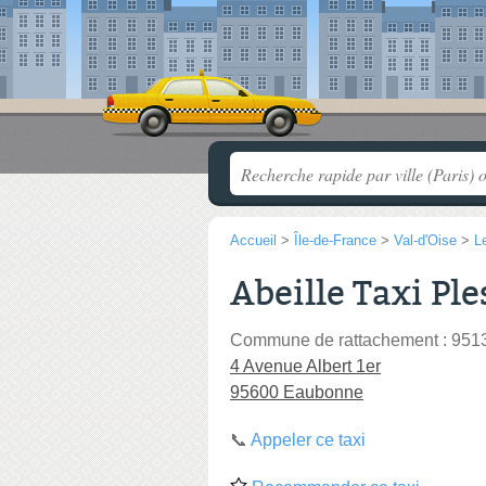
Accueil
>
Île-de-France
>
Val-d'Oise
>
L
Abeille Taxi Pl
Commune de rattachement : 9513
4 Avenue Albert 1er
95600 Eaubonne
📞
Appeler ce taxi