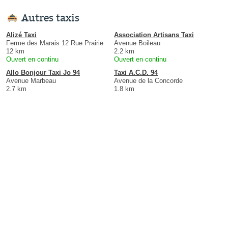
Autres taxis
Alizé Taxi
Association Artisans Taxi
Ferme des Marais 12 Rue Prairie
Avenue Boileau
12 km
2.2 km
Ouvert en continu
Ouvert en continu
Allo Bonjour Taxi Jo 94
Taxi A.C.D. 94
Avenue Marbeau
Avenue de la Concorde
2.7 km
1.8 km