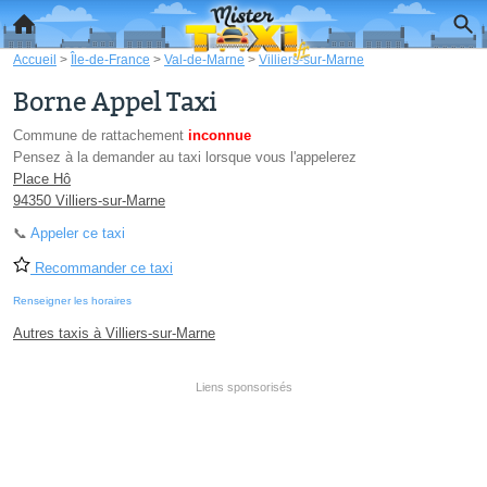
Accueil
>
Île-de-France
>
Val-de-Marne
>
Villiers-sur-Marne
Borne Appel Taxi
Commune de rattachement
inconnue
Pensez à la demander au taxi lorsque vous l'appelerez
Place Hô
94350 Villiers-sur-Marne
📞
Appeler ce taxi
Recommander ce taxi
Renseigner les horaires
Autres taxis à Villiers-sur-Marne