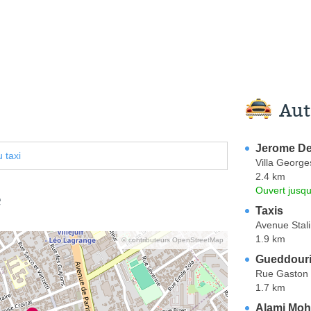
Aut
Jerome Del
 taxi
Villa Georg
2.4 km
Ouvert jusq
e
Taxis
Avenue Stal
1.9 km
© contributeurs OpenStreetMap
Gueddouri
Rue Gaston 
1.7 km
Alami Moh