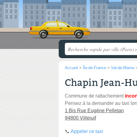
Accueil
>
Île-de-France
>
Val-de-Marne
Chapin Jean-H
Commune de rattachement
inco
Pensez à la demander au taxi lor
1 Bis Rue Eugène Pelletan
94800 Villejuif
📞
Appeler ce taxi