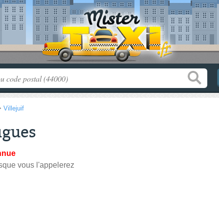
>
Villejuif
ugues
nnue
sque vous l'appelerez