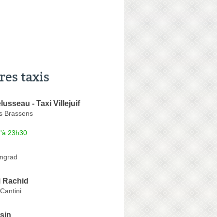
res taxis
usseau - Taxi Villejuif
es Brassens
u'à 23h30
ingrad
 Rachid
Cantini
sin