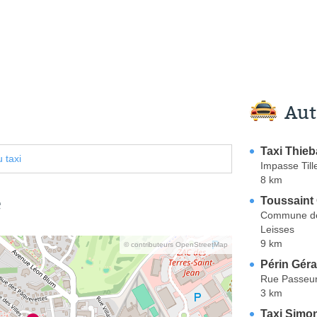
Aut
Taxi Thieb
 taxi
Impasse Till
8 km
e
Toussaint
Commune de 
Leisses
9 km
© contributeurs OpenStreetMap
Périn Géra
Rue Passeu
3 km
Taxi Simo