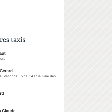
res taxis
aut
euls
 Gérard
Stationne Epinal 24 Rue Haie des
rd
r
n Claude