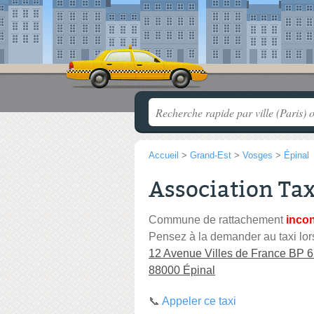
Accueil
>
Grand-Est
>
Vosges
>
Épinal
Association Tax
Commune de rattachement
inco
Pensez à la demander au taxi lor
12 Avenue Villes de France BP 
88000 Épinal
📞
Appeler ce taxi