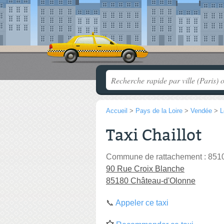
Accueil
>
Pays de la Loire
>
Vendée
>
L
Taxi Chaillot
Commune de rattachement : 851
90 Rue Croix Blanche
85180 Château-d'Olonne
📞
Appeler ce taxi