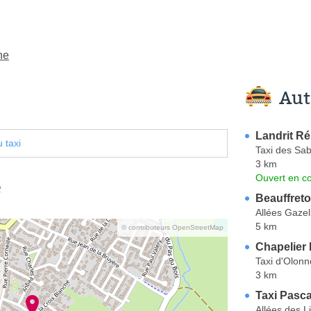
ne
Aut
Landrit Ré
 taxi
Taxi des Sab
3 km
Ouvert en co
e
Beauffret
Allées Gazel
5 km
© contributeurs OpenStreetMap
Chapelier 
Taxi d'Olonn
3 km
Taxi Pasca
Allées des L