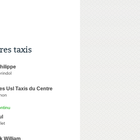
res taxis
Philippe
rindol
s Usl Taxis du Centre
gnon
ntinu
ul
let
k William