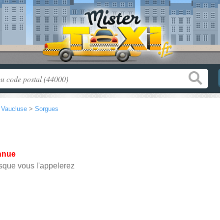
>
Vaucluse
>
Sorgues
nnue
sque vous l'appelerez