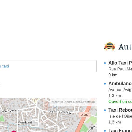
Aut
Allo Taxi 
 taxi
Rue Paul Me
9 km
e
Ambulance
Avenue Avi
1.3 km
Ouvert en co
© contributeurs OpenStreetMap
Taxi Rebo
Isle de l'Oise
1.3 km
Taxi Franc