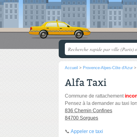
Accueil
>
Provence-Alpes-Côte d'Azur
Alfa Taxi
Commune de rattachement
inco
Pensez à la demander au taxi lor
836 Chemin Confines
84700 Sorgues
📞
Appeler ce taxi