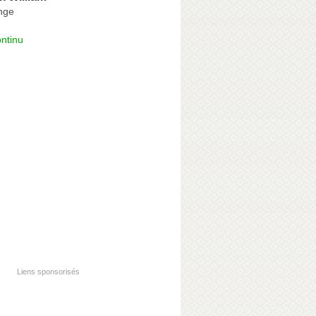
nge
ntinu