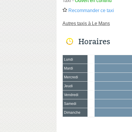
Taxi
-
Ouvert en continu
Recommander ce taxi
Autres taxis à Le Mans
Horaires
Lundi
Mardi
Mercredi
Jeudi
Vendredi
Samedi
Dimanche