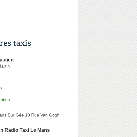
res taxis
astien
artin
s
ntinu
lans Sur Gée 10 Rue Van Gogh
on Radio Taxi Le Mans