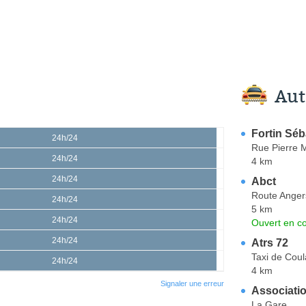
Aut
Fortin Séb
24h/24
Rue Pierre M
24h/24
4 km
24h/24
Abct
Route Anger
24h/24
5 km
24h/24
Ouvert en co
24h/24
Atrs 72
Taxi de Cou
24h/24
4 km
Signaler une erreur
Associati
La Gare