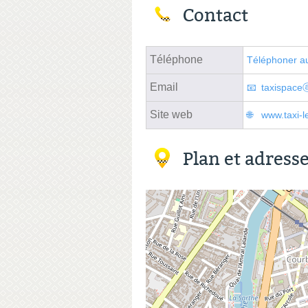
Contact
Téléphone
Téléphoner au
Email
taxispaceⓐ
Site web
www.taxi-l
Plan et adress