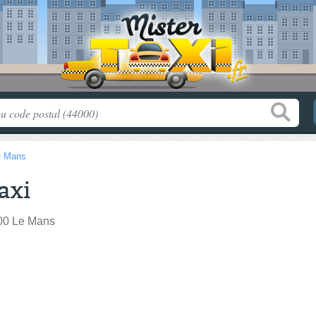
e Mans
axi
00 Le Mans