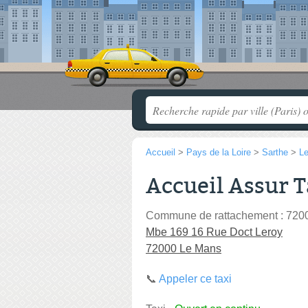
Accueil
>
Pays de la Loire
>
Sarthe
>
L
Accueil Assur T
Commune de rattachement : 720
Mbe 169 16 Rue Doct Leroy
72000 Le Mans
📞
Appeler ce taxi