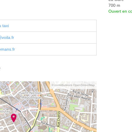
700 m
Ouvert en co
 taxi
voila.fr
emans.fr
e
© contributeurs OpenStreetMap