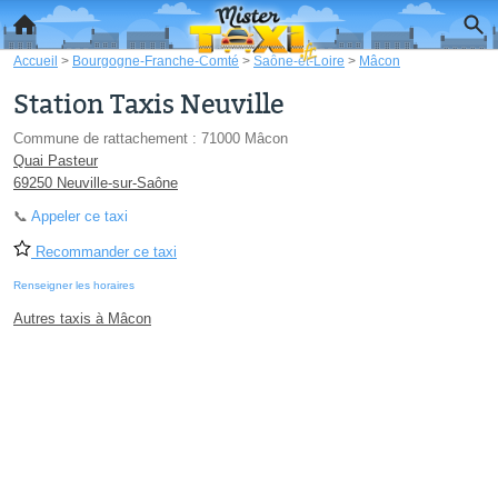
Accueil
>
Bourgogne-Franche-Comté
>
Saône-et-Loire
>
Mâcon
Station Taxis Neuville
Commune de rattachement : 71000 Mâcon
Quai Pasteur
69250 Neuville-sur-Saône
📞
Appeler ce taxi
Recommander ce taxi
Renseigner les horaires
Autres taxis à Mâcon