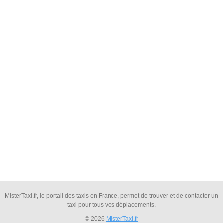
MisterTaxi.fr, le portail des taxis en France, permet de trouver et de contacter un
taxi pour tous vos déplacements.
© 2026
MisterTaxi.fr