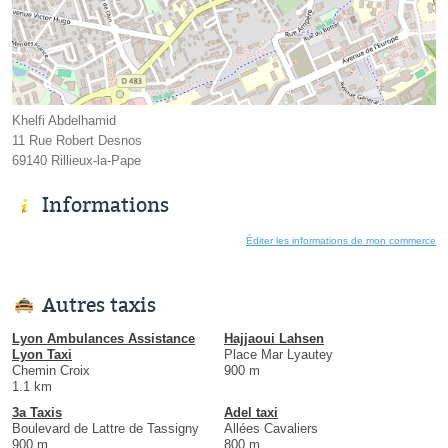
Khelfi Abdelhamid
11 Rue Robert Desnos
69140 Rillieux-la-Pape
Informations
Éditer les informations de mon commerce
Autres taxis
Lyon Ambulances Assistance
Hajjaoui Lahsen
Lyon Taxi
Place Mar Lyautey
Chemin Croix
900 m
1.1 km
3a Taxis
Adel taxi
Boulevard de Lattre de Tassigny
Allées Cavaliers
900 m
800 m