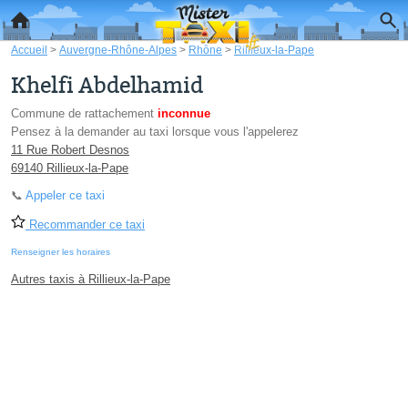
Accueil
>
Auvergne-Rhône-Alpes
>
Rhône
>
Rillieux-la-Pape
Khelfi Abdelhamid
Commune de rattachement
inconnue
Pensez à la demander au taxi lorsque vous l'appelerez
11 Rue Robert Desnos
69140 Rillieux-la-Pape
📞
Appeler ce taxi
Recommander ce taxi
Renseigner les horaires
Autres taxis à Rillieux-la-Pape