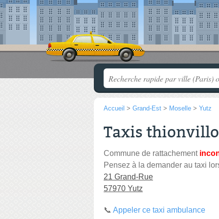
Accueil
>
Grand-Est
>
Moselle
>
Yutz
Taxis thionvillo
Commune de rattachement
inco
Pensez à la demander au taxi lor
21 Grand-Rue
57970 Yutz
📞
Appeler ce taxi ambulance