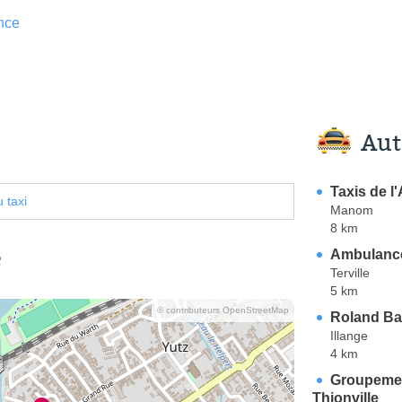
nce
Aut
Taxis de l
 taxi
Manom
8 km
e
Ambulance
Terville
5 km
© contributeurs OpenStreetMap
Roland B
Illange
4 km
Groupemen
Thionville