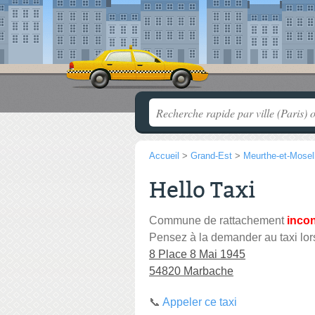
Accueil
>
Grand-Est
>
Meurthe-et-Mosel
Hello Taxi
Commune de rattachement
inco
Pensez à la demander au taxi lor
8 Place 8 Mai 1945
54820 Marbache
📞
Appeler ce taxi