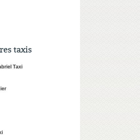
res taxis
briel Taxi
ier
xi