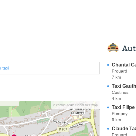
Aut
Chantal Ga
 taxi
Frouard
7 km
e
Taxi Gauth
Custines
4 km
© contributeurs OpenStreetMap
Taxi Filipe
Pompey
6 km
Claude Ta
Frouard