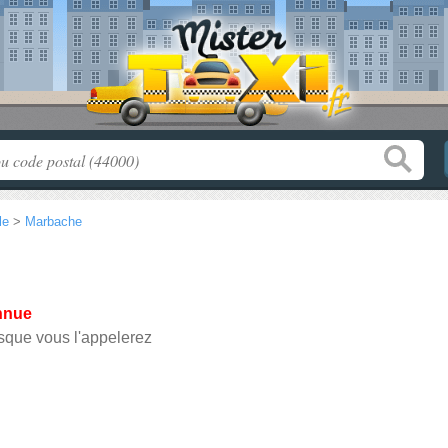
le
>
Marbache
nnue
sque vous l'appelerez