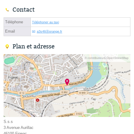
Contact
Téléphone
Téléphoner au taxi
Email
a3s46ⓐorange.fr
Plan et adresse
© contributeurs OpenStreetMap
S.s.s
3 Avenue Aurillac
46100 Figeac