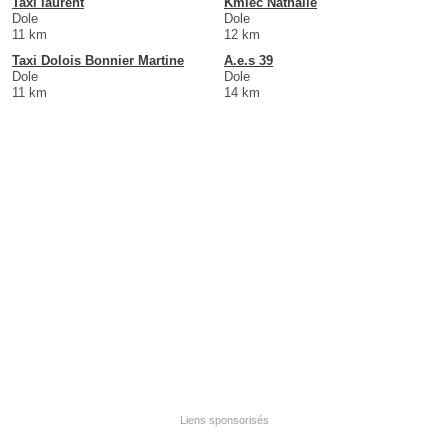
Taxi laurent
Kmiec Nathalie
Dole
Dole
11 km
12 km
Taxi Dolois Bonnier Martine
A.e.s 39
Dole
Dole
11 km
14 km