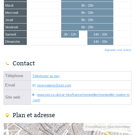
Mardi
8h - 20h
Mercredi
8h - 20h
Jeudi
8h - 20h
Vendredi
8h - 20h
Samedi
8h - 12h
14h - 20h
Dimanche
14h - 20h
Signaler une erreur
Contact
Téléphone
Téléphoner au taxi
Email
reservationsⓐsixt.com
www.sixt.co.uk/car-hire/france/montpellier/montpellier-station-st
Site web
-roch
Plan et adresse
© contributeurs OpenStreetMap