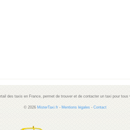
portail des taxis en France, permet de trouver et de contacter un taxi pour tou
© 2026
MisterTaxi.fr
-
Mentions légales
-
Contact