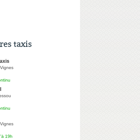
res taxis
axis
Vignes
ntinu
l
essou
ntinu
Vignes
'à 19h