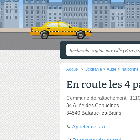
Accueil
>
Occitanie
>
Aude
>
Narbonne
En route les 4 p
Commune de rattachement : 111
34 Allée des Capucines
34540 Balaruc-les-Bains
📞
Appeler ce taxi