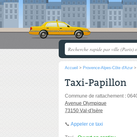
Accueil
>
Provence-Alpes-Côte d'Azur
Taxi-Papillon
Commune de rattachement : 064
Avenue Olympique
73150 Val-d'Isère
📞
Appeler ce taxi