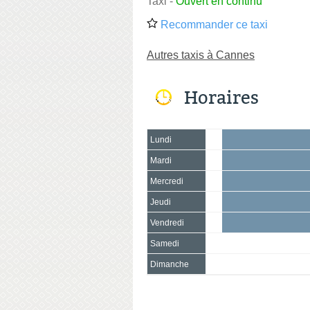
Taxi
-
Ouvert en continu
Recommander ce taxi
Autres taxis à Cannes
Horaires
Lundi
Mardi
Mercredi
Jeudi
Vendredi
Samedi
Dimanche