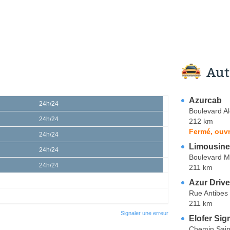
Aut
Azurcab
24h/24
Boulevard Al
24h/24
212 km
Fermé, ouvr
24h/24
Limousin
24h/24
Boulevard M
24h/24
211 km
Azur Drive
Rue Antibes
211 km
Signaler une erreur
Elofer Si
Chemin Sain