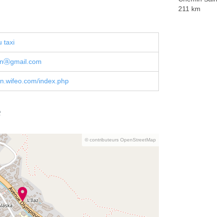
211 km
 taxi
lonⓐgmail.com
lon.wifeo.com/index.php
e
© contributeurs OpenStreetMap