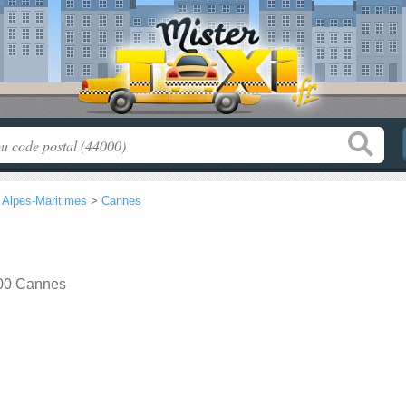
>
Alpes-Maritimes
>
Cannes
00 Cannes