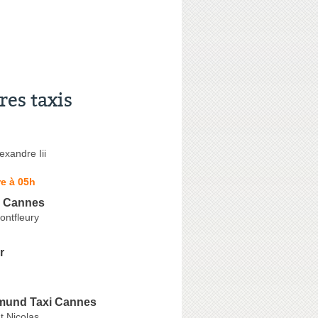
res taxis
exandre Iii
e à 05h
e Cannes
ontfleury
r
gmund Taxi Cannes
t Nicolas